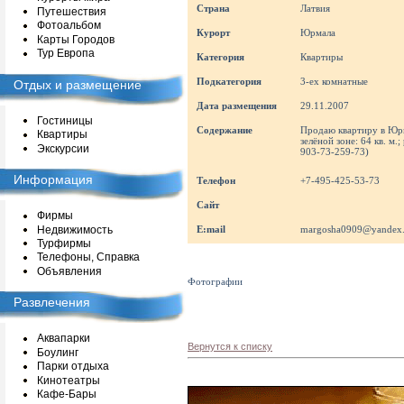
Страна
Латвия
Путешествия
Фотоальбом
Курорт
Юрмала
Карты Городов
Тур Европа
Категория
Квартиры
Подкатегория
3-ех комнатные
Отдых и размещение
Дата размещения
29.11.2007
Гостиницы
Содержание
Продаю квартиру в Юрм
Квартиры
зелёной зоне: 64 кв. м.
Экскурсии
903-73-259-73)
Информация
Телефон
+7-495-425-53-73
Сайт
Фирмы
Недвижимость
E:mail
margosha0909@yandex.
Турфирмы
Телефоны, Справка
Объявления
Фотографии
Развлечения
Аквапарки
Вернутся к списку
Боулинг
Парки отдыха
Кинотеатры
Кафе-Бары