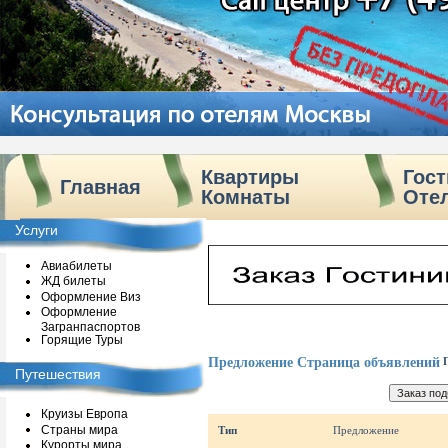
Квартиры
Гос
Главная
Комнаты
Оте
Услуги
Авиабилеты
ЖД билеты
Оформление Виз
Оформление
Загранпаспортов
Горящие Туры
Предложение Страница объявлений
Путешествия
Круизы Европа
Страны мира
Тип
Предложение
Курорты мира